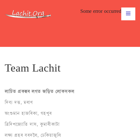
Some error occurred
Team Lachit
লাচিত প্ৰকল্পৰ লগত জড়িত লোকসকল
দিব্য দত্ত, মৰাণ
অংশুমান হাজৰিকা, গহপুৰ
ত্ৰিদিপজ্যোতি দাস, কুমাৰীকাটা
লক্ষ্য প্ৰহৰ বৰদলৈ, ঢেকিয়াজুলি