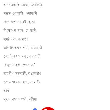
অমৰজ্যোতি ডেকা, মংগলদৈ
সুব্ৰত গোস্বামী, গুৱাহাটী
প্ৰাণজিত ভৰালী, হাজো
বিতোপন দাস, চাংসাৰি
সূৰ্য্য বৰা, কামপুৰ
ডা° হিতেশ্বৰ শৰ্মা, গুৱাহাটী
জ্যোতিৰূপম দত্ত, গুৱাহাটী
ৰিতুপৰ্ণ বৰা, গোলাঘাট
জয়দীপ চক্ৰৱৰ্তী, বঙাইগাঁও
ড° ভগৎলাল দত্ত, ধেমাজি
আৰু
মৃদুল কুমাৰ শৰ্মা, ৰঙিয়া